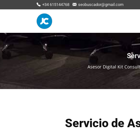
+34 615144768
seobuscador@gmail.com
Serv
Asesor Digital Kit Consult
Servicio de A