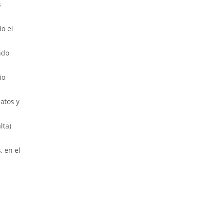
s
o el
ndo
io
atos y
lta)
, en el