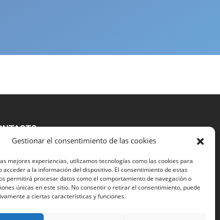
ONTACTO
Gestionar el consentimiento de las cookies
Calle Luis Crumiere 9 – Valencia
las mejores experiencias, utilizamos tecnologías como las cookies para
+34 615144768
 acceder a la información del dispositivo. El consentimiento de estas
nos permitirá procesar datos como el comportamiento de navegación o
seobuscador@gmail.com
ciones únicas en este sitio. No consentir o retirar el consentimiento, puede
ivamente a ciertas características y funciones.
Lunes–Viernes: 09:00 – 20:00