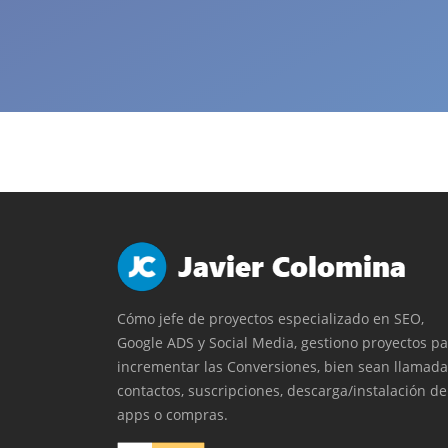
Cómo jefe de proyectos especializado en SEO,
Google ADS y Social Media, gestiono proyectos p
incrementar las Conversiones, bien sean llamada
contactos, suscripciones, descarga/instalación de
apps o compras.