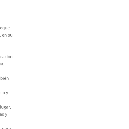
foque
, en su
icación
ua.
mbién
io y
lugar,
as y
, para