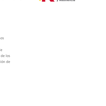
sos
de
 de los
ción de