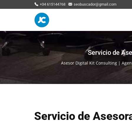
+34 615144768
seobuscador@gmail.com
Servicio de As
Asesor Digital Kit Consulting | Agent
Servicio de Asesor