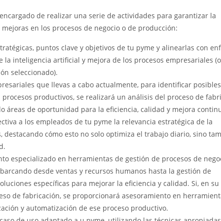
 encargado de realizar una serie de actividades para garantizar la
 mejoras en los procesos de negocio o de producción:
atégicas, puntos clave y objetivos de tu pyme y alinearlas con en
de la inteligencia artificial y mejora de los procesos empresariales (o
ión seleccionado).
resariales que llevas a cabo actualmente, para identificar posibles
s procesos productivos, se realizará un análisis del proceso de fabr
do áreas de oportunidad para la eficiencia, calidad y mejora contin
tiva a los empleados de tu pyme la relevancia estratégica de la
s, destacando cómo esto no solo optimiza el trabajo diario, sino ta
d.
to especializado en herramientas de gestión de procesos de negoc
l, abarcando desde ventas y recursos humanos hasta la gestión de
luciones específicas para mejorar la eficiencia y calidad. Si, en su 
eso de fabricación, se proporcionará asesoramiento en herramient
zación y automatización de ese proceso productivo.
 caso de uso adaptado a u pyme, utilizando las técnicas apropiadas