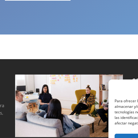
C
Para ofrecer 
ara
almacenar y/o
tecnologías 
s,
las identifica
afectar negat