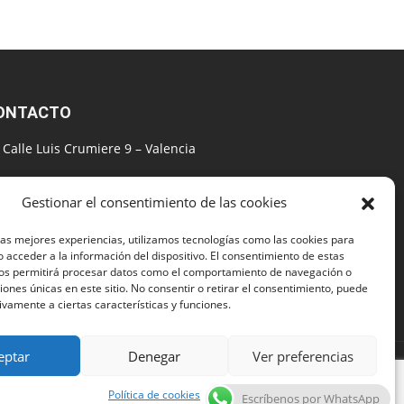
ONTACTO
Calle Luis Crumiere 9 – Valencia
+34 615144768
Gestionar el consentimiento de las cookies
seobuscador@gmail.com
las mejores experiencias, utilizamos tecnologías como las cookies para
Lunes–Viernes: 09:00 – 20:00
 acceder a la información del dispositivo. El consentimiento de estas
nos permitirá procesar datos como el comportamiento de navegación o
ciones únicas en este sitio. No consentir o retirar el consentimiento, puede
Sábados: 09:00 – 14:00
ivamente a ciertas características y funciones.
eptar
Denegar
Ver preferencias
viercolomina.com | Todos los Derechos Reservados
Política de cookies
Escríbenos por WhatsApp