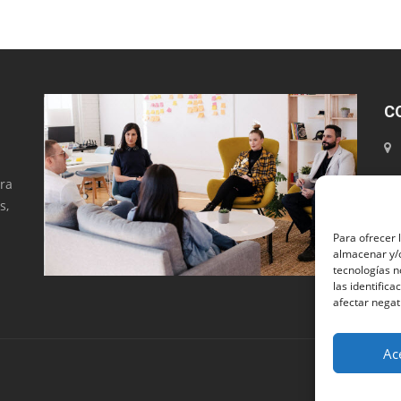
C
ara
s,
Para ofrecer 
almacenar y/o
tecnologías 
las identifica
afectar negat
Ac
Copyright ®Ja