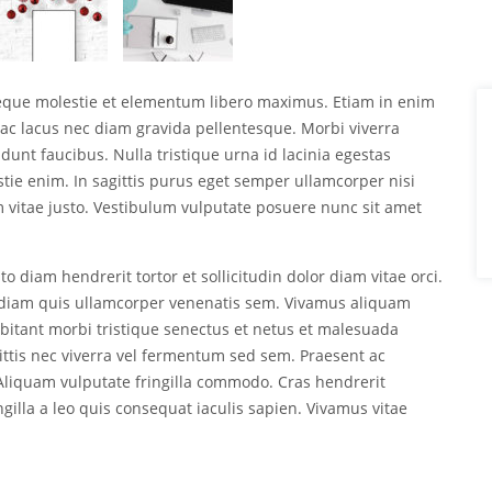
neque molestie et elementum libero maximus. Etiam in enim
ac lacus nec diam gravida pellentesque. Morbi viverra
dunt faucibus. Nulla tristique urna id lacinia egestas
estie enim. In sagittis purus eget semper ullamcorper nisi
vitae justo. Vestibulum vulputate posuere nunc sit amet
o diam hendrerit tortor et sollicitudin dolor diam vitae orci.
ed diam quis ullamcorper venenatis sem. Vivamus aliquam
abitant morbi tristique senectus et netus et malesuada
ittis nec viverra vel fermentum sed sem. Praesent ac
. Aliquam vulputate fringilla commodo. Cras hendrerit
ingilla a leo quis consequat iaculis sapien. Vivamus vitae