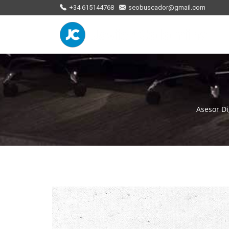
+34 615144768
seobuscador@gmail.com
Asesor Di