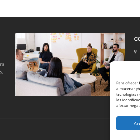
C
ara
s,
Para ofrecer 
almacenar y/o
tecnologías 
las identifica
afectar negat
Ac
Copyright ®Ja