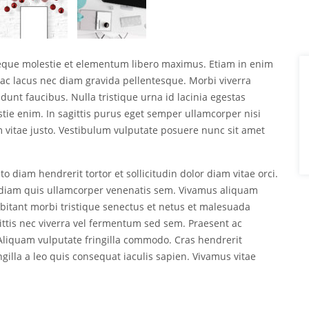
neque molestie et elementum libero maximus. Etiam in enim
ac lacus nec diam gravida pellentesque. Morbi viverra
dunt faucibus. Nulla tristique urna id lacinia egestas
estie enim. In sagittis purus eget semper ullamcorper nisi
vitae justo. Vestibulum vulputate posuere nunc sit amet
o diam hendrerit tortor et sollicitudin dolor diam vitae orci.
ed diam quis ullamcorper venenatis sem. Vivamus aliquam
abitant morbi tristique senectus et netus et malesuada
ittis nec viverra vel fermentum sed sem. Praesent ac
. Aliquam vulputate fringilla commodo. Cras hendrerit
ingilla a leo quis consequat iaculis sapien. Vivamus vitae