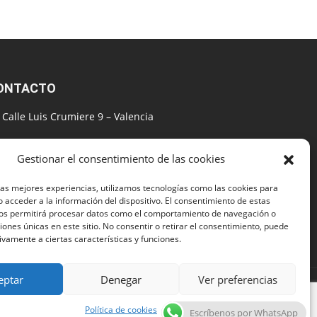
ONTACTO
Calle Luis Crumiere 9 – Valencia
+34 615144768
Gestionar el consentimiento de las cookies
seobuscador@gmail.com
las mejores experiencias, utilizamos tecnologías como las cookies para
Lunes–Viernes: 09:00 – 20:00
 acceder a la información del dispositivo. El consentimiento de estas
nos permitirá procesar datos como el comportamiento de navegación o
ciones únicas en este sitio. No consentir o retirar el consentimiento, puede
Sábados: 09:00 – 14:00
ivamente a ciertas características y funciones.
eptar
Denegar
Ver preferencias
viercolomina.com | Todos los Derechos Reservados
Política de cookies
Escríbenos por WhatsApp