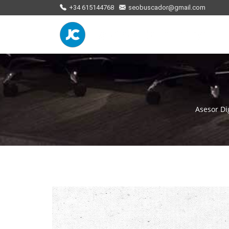
+34 615144768
seobuscador@gmail.com
Asesor Dig